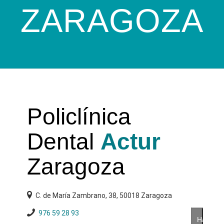
ZARAGOZA
Policlínica
Dental
Actur
Zaragoza
C. de María Zambrano, 38, 50018 Zaragoza
976 59 28 93
Haz