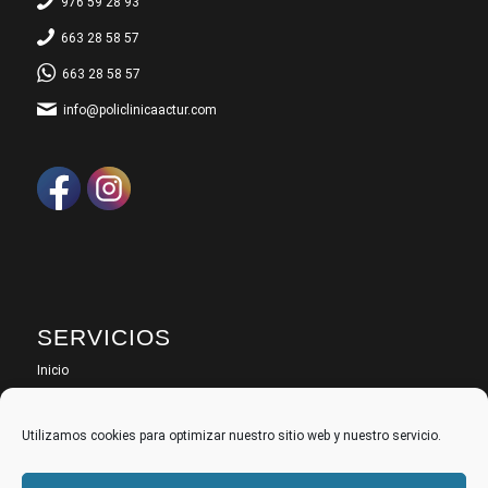
976 59 28 93
663 28 58 57
663 28 58 57
info@policlinicaactur.com
SERVICIOS
Inicio
Odontología
Especialidades
Utilizamos cookies para optimizar nuestro sitio web y nuestro servicio.
Instalaciones
Contacto