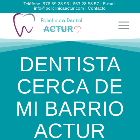
Teléfono:
976 59 28 93
|
663 28 58 57
| E-mail:
info@policlinicaactur.com
|
Contacto
DENTISTA
CERCA DE
MI BARRIO
ACTUR